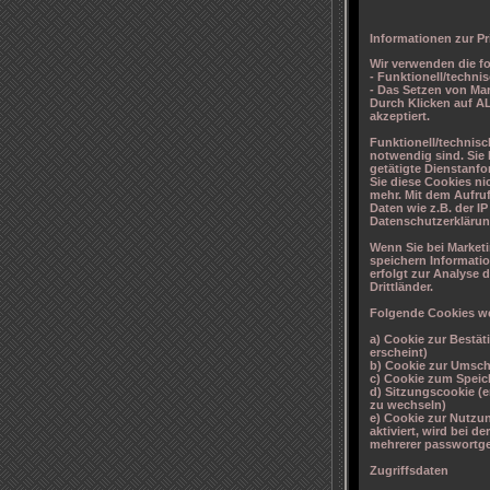
Informationen zur P
Wir verwenden die f
- Funktionell/techn
- Das Setzen von M
Durch Klicken auf A
akzeptiert.
Funktionell/technisc
notwendig sind. Sie 
getätigte Dienstanf
Sie diese Cookies ni
mehr. Mit dem Aufru
Daten wie z.B. der IP
Datenschutzerklärun
Wenn Sie bei Market
speichern Informatio
erfolgt zur Analyse 
Drittländer.
Folgende Cookies we
a) Cookie zur Bestät
erscheint)
b) Cookie zur Umsch
c) Cookie zum Speic
d) Sitzungscookie (
zu wechseln)
e) Cookie zur Nutzu
aktiviert, wird bei 
mehrerer passwortge
Zugriffsdaten