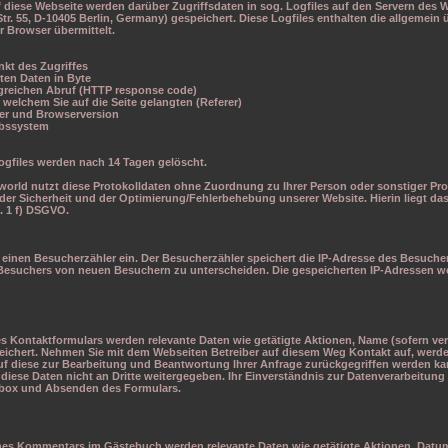
f diese Webseite werden darüber Zugriffsdaten in sog. Logfiles auf den Servern des
r. 55, D-10405 Berlin, Germany) gespeichert. Diese Logfiles enthalten die allgemein 
r Browser übermittelt.
nkt des Zugriffes
ten Daten in Byte
lgreichen Abruf (HTTP response code)
n welchem Sie auf die Seite gelangten (Referer)
er und Browserversion
ebssystem
ogfiles werden nach 14 Tagen gelöscht.
orld nutzt diese Protokolldaten ohne Zuordnung zu Ihrer Person oder sonstiger Pro
der Sicherheit und der Optimierung/Fehlerbehebung unserer Website. Hierin liegt das
. 1 f) DSGVO.
 einen Besucherzähler ein. Der Besucherzähler speichert die IP-Adresse des Besuche
esuchers von neuen Besuchern zu unterscheiden. Die gespeicherten IP-Adressen w
s Kontaktformulars werden relevante Daten wie getätigte Aktionen, Name (sofern ve
eichert. Nehmen Sie mit dem Webseiten Betreiber auf diesem Weg Kontakt auf, werd
auf diese zur Bearbeitung und Beantwortung Ihrer Anfrage zurückgegriffen werden ka
diese Daten nicht an Dritte weitergegeben. Ihr Einverständnis zur Datenverarbeitun
kbox und Absenden des Formulars.
ines Kommentars im Gästebuch werden relevante Daten wie getätigte Aktionen, Datum