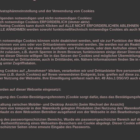
rivatsphäreneinstellung und der Verwendung von Cookies
olgenden notwendigen und nicht-notwendigen Cookies:
isch notwendige Cookies ERFORDERLICH (immer aktiv)
arketing Cookies kann durch Klicken auf ALLE NICHT ERFORDERLICHEN ABLEHNEN v
LLE ANNEHMEN werden sowohl funktionell/technisch notwendige Cookies als auch 
h notwendige Cookies können nicht deaktiviert werden, weil sie zur Funktion der W
können von uns oder von Drittanbietern verwendet werden. Sie werden nur als Reakt
orderung gesetzt, wie etwa dem Ausfüllen von Formularen, oder dem Aufrufen eines
cht zulassen, z.B. durch Sperren in ihrem Browser, funktionieren einige dieser Diens
fen dieser Dienste willigen Sie in das Setzen der Cookies und möglicher Übermittlu
 Adresse an Drittanbieter, auch in Drittländer, ein. Nähere Informationen finden Sie in 
g unter Zugriffsdaten.
ing Cookies auf „Annehmen“ klicken, verarbeiten wir und Drittanbieter Ihre person
nen (z.B. durch Cookies) auf Ihrem verwendeten Endgerät, bzw. greifen auf diese zu.
der Nutzung der Webseite. Ihre Einwilligung umfasst nach Art. 49 Abs.1 DSGVO auch 
rden auf dieser Webseite eingesetzt:
igung des Cookie-Bestätigungsfensters (Cookie sorgt dafür, dass das Bestätigungsfe
altung zwischen Mobiler- und Desktop Ansicht (beim Wechsel der Ansicht)
hern von temporär in den Warenkorb gelegten Produkten (bei Nutzung des Warenkor
erlaubt es dem Webseiten-Betreiber ausgehend von der Webseite in den Bearbeitung
ng des passwortgeschützten Bereichs. Wurde ein passwortgeschützter Bereich auf d
der Authentifizierung eines Webseiten-Besuchers ein Cookie abgelegt. Dieser Cookie e
schützter Seiten ohne erneute Eingabe des Passworts.