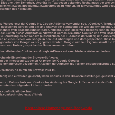
 Dies dient der Sicherheit. Verstößt Ihr Text gegen geltendes Recht, muss der Websei
ichkeit haben, Ihre Identität nachverfolgen zu können. Ihr Einverständnis wird ge
bsenden des Formulars.
ine-Werbedienst der Google Inc. Google AdSense verwendet sog. „Cookies“, Textdate
 gespeichert werden und die eine Analyse der Benutzung der Website ermöglicht. 
nannte Web Beacons (unsichtbare Grafiken). Durch diese Web Beacons können Info
 den Seiten dieses Angebots ausgewertet werden. Die durch Cookies und Web Beac
ie Benutzung dieser Website (einschließlich der IP-Adresse der Nutzer) und Auslief
n an einen Server von Google in den USA übertragen und dort gespeichert. Diese I
agspartner von Google weiter gegeben werden. Google wird laut Eigenauskunft die I
deren vom Nutzer gespeicherten Daten zusammenführen.
 Installation der Cookies von Google AdSense auf verschiedene Weise verhindern:
rechende Einstellung der Browser-Software;
ung der interessenbezogenen Anzeigen bei Google Google;
ung der interessenbezogenen Anzeigen der Anbieter, die Teil der Selbstregulierung
Deaktivierung durch ein Browser-Plug-in.
nter b) und c) werden gelöscht, wenn Cookies in den Browsereinstellungen gelöscht 
onen zu Datenschutz und Cookies für Werbung bei Google AdSense sind in der Daten
e unter den folgenden Links zu finden:
le.com/intl/de/index.html
gle.com/technologies/ads?hl=de
Kostenlose Homepage von Beepworld