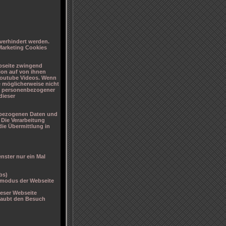
erhindert werden.
Marketing Cookies
ebseite zwingend
ion auf von ihnen
 Youtube Videos. Wenn
te möglicherweise nicht
ng personenbezogener
dieser
enbezogenen Daten und
 Die Verarbeitung
die Übermittlung in
nster nur ein Mal
bs)
smodus der Webseite
ieser Webseite
rlaubt den Besuch