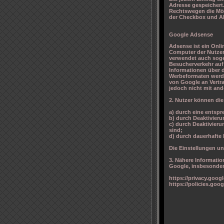
Adresse gespeichert.
Rechtswegen die Mögl
der Checkbox und A
Google Adsense
Adsense ist ein Onl
Computer der Nutzer
verwendet auch soge
Besucherverkehr auf
Informationen über d
Werbeformaten werde
von Google an Vertr
jedoch nicht mit an
2. Nutzer können die
a) durch eine entsp
b) durch Deaktivier
c) durch Deaktivier
sind;
d) durch dauerhafte 
Die Einstellungen u
3. Nähere Informati
Google, insbesonder
https://privacy.goog
https://policies.goo