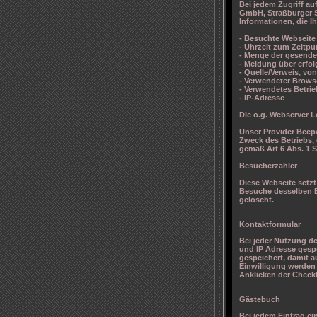
Bei jedem Zugriff au
GmbH, Straßburger St
Informationen, die Ih
- Besuchte Webseite
- Uhrzeit zum Zeitpu
- Menge der gesende
- Meldung über erfo
- Quelle/Verweis, vo
- Verwendeter Brows
- Verwendetes Betri
- IP-Adresse
Die o.g. Webserver L
Unser Provider Beepw
Zweck des Betriebs, 
gemäß Art 6 Abs. 1 S
Besucherzähler
Diese Webseite setzt
Besuche desselben B
gelöscht.
Kontaktformular
Bei jeder Nutzung de
und IP Adresse gesp
gespeichert, damit 
Einwilligung werden 
Anklicken der Chec
Gästebuch
Bei jedem Eintrag e