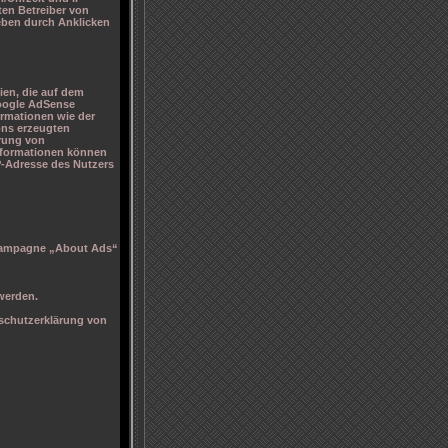
ten Betreiber von
geben durch Anklicken
ien, die auf dem
Google AdSense
rmationen wie der
ons erzeugten
erung von
nformationen können
P-Adresse des Nutzers
s-Kampagne „About Ads“
werden.
schutzerklärung von