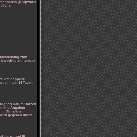
 Webhosters (Beepworld
üblichen
filerstellung zum
 berechtigte Interesse
rs, um doppelte
erden nach 14 Tagen
rfügbar) Datum/Uhrzeit
en Ihre Angaben
nn. Ohne Ihre
g wird gegeben durch
/Uhrzeit und IP